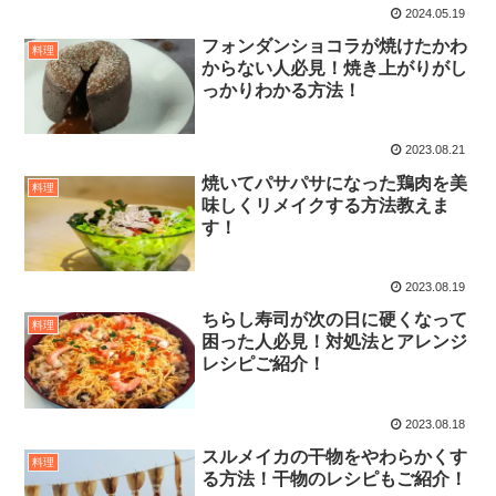
2024.05.19
フォンダンショコラが焼けたかわ
料理
からない人必見！焼き上がりがし
っかりわかる方法！
2023.08.21
焼いてパサパサになった鶏肉を美
料理
味しくリメイクする方法教えま
す！
2023.08.19
ちらし寿司が次の日に硬くなって
料理
困った人必見！対処法とアレンジ
レシピご紹介！
2023.08.18
スルメイカの干物をやわらかくす
料理
る方法！干物のレシピもご紹介！