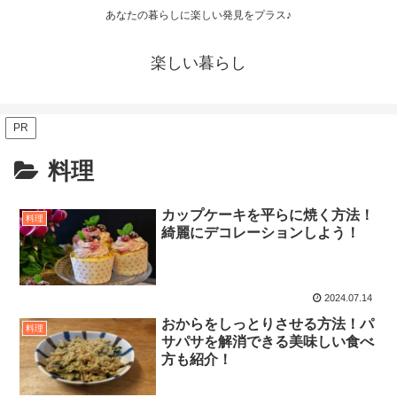
あなたの暮らしに楽しい発見をプラス♪
楽しい暮らし
PR
料理
カップケーキを平らに焼く方法！
料理
綺麗にデコレーションしよう！
2024.07.14
おからをしっとりさせる方法！パ
料理
サパサを解消できる美味しい食べ
方も紹介！