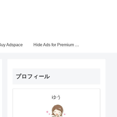
Buy Adspace
Hide Ads for Premium Members
プロフィール
ゆう