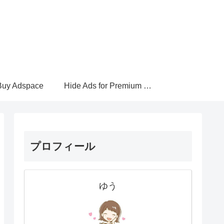
Buy Adspace
Hide Ads for Premium Members
プロフィール
ゆう