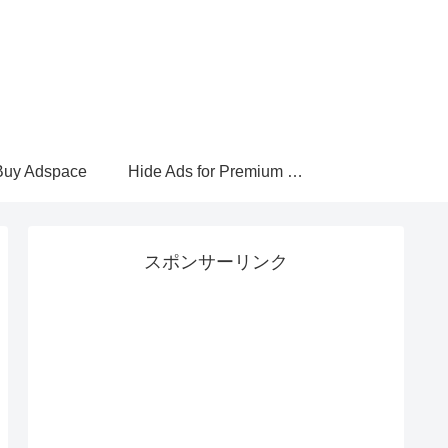
Buy Adspace
Hide Ads for Premium Members
スポンサーリンク